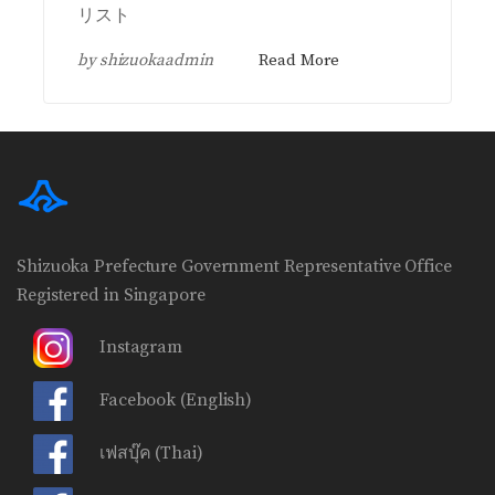
リスト
by
shizuokaadmin
Read More
Shizuoka Prefecture Government Representative Office
Registered in Singapore
Instagram
Facebook
(English)
เฟสบุ๊ค
(Thai)